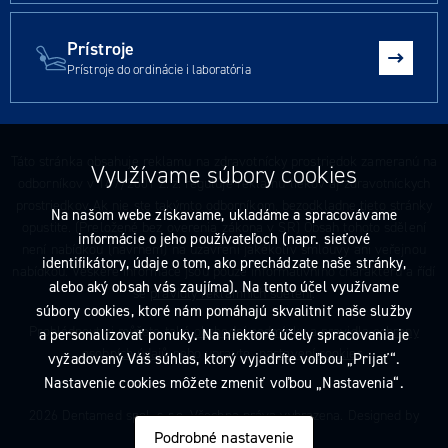
Prístroje
Prístroje do ordinácie i laboratória
Táto stránka obsahuje reklamu na zdravotnícky prostriedok zameranú na
Využívame súbory cookies
odborníkov v 147/2001 Z. z. reguluje reklamu liekov aj zdravotníckych
prostriedkov Ak nie ste takýmto odborníkom, bezodkladne tieto stránky
Na našom webe získavame, ukladáme a spracovávame
opustite. (Preložené bez overenia zákona v SR) Obsah tohoto sdělení
informácie o jeho používateľoch (napr. sieťové
není nabídkou (návrhem) na uzavření jakékoliv smlouvy ani veřejnou
identifikátory, údaje o tom, ako prechádzate naše stránky,
nabídkou. Veškeré informace jsou pouze informativního charakteru a řídí
alebo aký obsah vás zaujíma). Na tento účel využívame
se
pravidly reklamních sdělení
.
súbory cookies, ktoré nám pomáhajú skvalitniť naše služby
Prohlédnout si můžete také
obchodní podmínky
a
pravidla ochrany
a personalizovať ponuky. Na niektoré účely spracovania je
osobních údajů
nebo upravte
nastavení cookies
.
vyžadovaný Váš súhlas, ktorý vyjadríte voľbou „Prijať“.
Nastavenie cookies môžete zmeniť voľbou „Nastavenia“.
2026 Dentamed spol. s r.o. Všechna práva vyhrazena. Designed by
Podrobné nastavenie