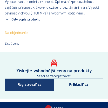
Vysoce translucentní zirkonoxid. Optimální zpracovatelnost
zajišťuje přesnost krčkového uzávěru bez lámání hran. Vysoká
pevnost v ohybu (1100 MPa) s výbornými optickými
vlastnostmi. Ve spojení s barvami Ceramill Liquid New Formula
Celý popis produktu
lze dosáhnout vynikající estetické výsledky dle VITA A-D
vzorníku. Indikace: plně anatomické korunky, plně anatomické
Na objednanie
můstky do 14 členů, redukované korunky a můstky do 14 členů
a šroubované konstrukce na Ti bázích.
Zistiť cenu
Získejte výhodnější ceny na produkty
Stačí se zaregistrovat
Registrovať sa
Prihlásiť sa
Nahoru