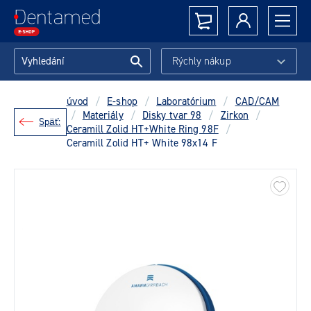
Rýchly nákup
úvod
/
E-shop
/
Laboratórium
/
CAD/CAM
/
Materiály
/
Disky tvar 98
/
Zirkon
/
Späť:
Ceramill Zolid HT+White Ring 98F
/
Ceramill Zolid HT+ White 98x14 F