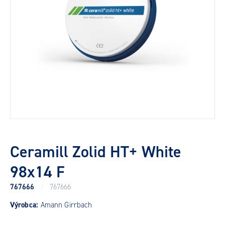
Ceramill Zolid HT+ White
98x14 F
767666
/
767666
Výrobca:
Amann Girrbach