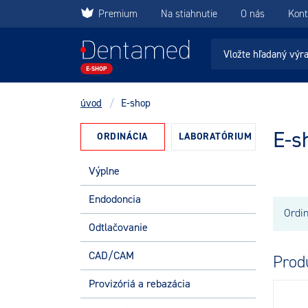
Premium
Na stiahnutie
O nás
Kont
úvod
/
E-shop
E-s
ORDINÁCIA
LABORATÓRIUM
Výplne
Endodoncia
Ordi
Odtlačovanie
CAD/CAM
Produ
Provizóriá a rebazácia