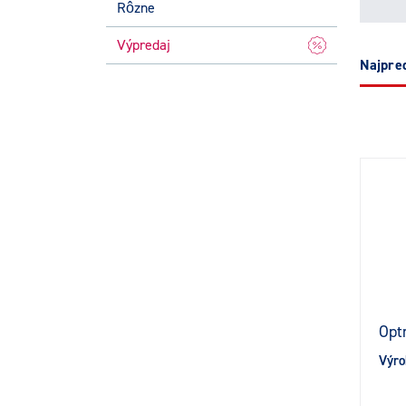
Rôzne
Výpredaj
najpr
Opt
Výro