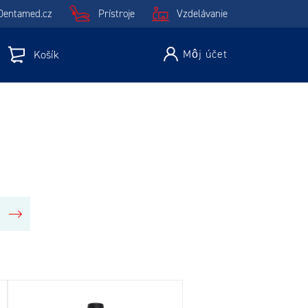
Dentamed.cz
Prístroje
Vzdelávanie
Môj účet
Košík