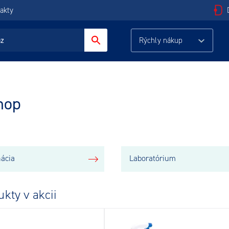
akty
Rýchly nákup
hop
nácia
Laboratórium
kty v akcii