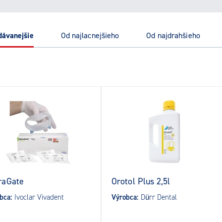
edávanejšie
od najlacnejšieho
od najdrahšieho
raGate
Orotol Plus 2,5l
bca:
Ivoclar Vivadent
Výrobca:
Dürr Dental