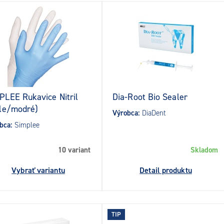
PLEE Rukavice Nitril
Dia-Root Bio Sealer
ele/modré)
Výrobca:
DiaDent
bca:
Simplee
10 variant
Skladom
Vybrať variantu
Detail produktu
TIP