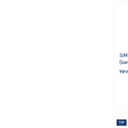
SIM
(bi
Výro
TIP