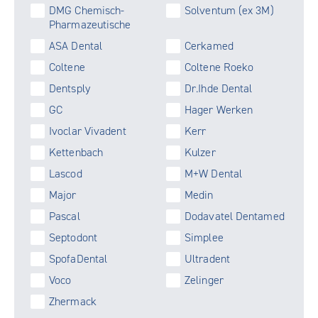
DMG Chemisch-
Solventum (ex 3M)
Pharmazeutische
ASA Dental
Cerkamed
Coltene
Coltene Roeko
Dentsply
Dr.Ihde Dental
GC
Hager Werken
Ivoclar Vivadent
Kerr
Kettenbach
Kulzer
Lascod
M+W Dental
Major
Medin
Pascal
Dodavatel Dentamed
Septodont
Simplee
SpofaDental
Ultradent
Voco
Zelinger
Zhermack