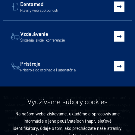
Dentamed
Hlavný web spoločnosti
Vzdelávanie
Školenia, akcie, konferencie
Prístroje
Prístroje do ordinácie i laboratória
Táto stránka obsahuje reklamu na zdravotnícky prostriedok zameranú na
Využívame súbory cookies
odborníkov v 147/2001 Z. z. reguluje reklamu liekov aj zdravotníckych
prostriedkov Ak nie ste takýmto odborníkom, bezodkladne tieto stránky
Na našom webe získavame, ukladáme a spracovávame
opustite. (Preložené bez overenia zákona v SR) Obsah tohoto sdělení
informácie o jeho používateľoch (napr. sieťové
není nabídkou (návrhem) na uzavření jakékoliv smlouvy ani veřejnou
identifikátory, údaje o tom, ako prechádzate naše stránky,
nabídkou. Veškeré informace jsou pouze informativního charakteru a řídí