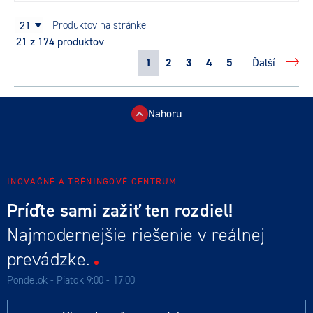
21
produktov na stránke
21
z 174 produktov
1
2
3
4
5
Ďalší
Nahoru
INOVAČNÉ A TRÉNINGOVÉ CENTRUM
Príďte sami zažiť ten rozdiel!
Najmodernejšie riešenie v reálnej
prevádzke.
Pondelok - Piatok 9:00 - 17:00