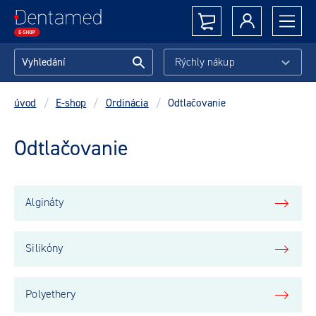
Rýchly nákup
úvod
/
E-shop
/
Ordinácia
/
Odtlačovanie
Odtlačovanie
Algináty
Silikóny
Polyethery