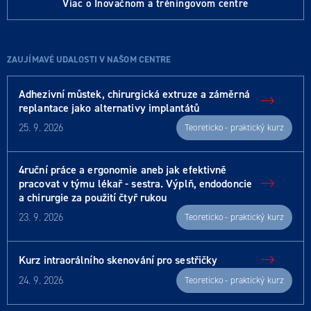
Viac o Inovačnom a tréningovom centre
ZAUJÍMAVÉ UDALOSTI V NAŠOM CENTRE
Adhezivní můstek, chirurgická extruze a záměrná
replantace jako alternativy implantátů
25. 9. 2026
Teoreticko - praktický kurz
4ruční práce a ergonomie aneb jak efektivně
pracovat v týmu lékař - sestra. Výplň, endodoncie
a chirurgie za použití čtyř rukou
23. 9. 2026
Teoreticko - praktický kurz
Kurz intraorálního skenování pro sestřičky
24. 9. 2026
Teoreticko - praktický kurz