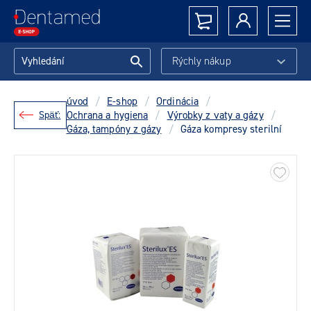
Rýchly nákup
úvod
/
E-shop
/
Ordinácia
/
Späť:
Ochrana a hygiena
/
Výrobky z vaty a gázy
/
Gáza, tampóny z gázy
/
Gáza kompresy sterilní