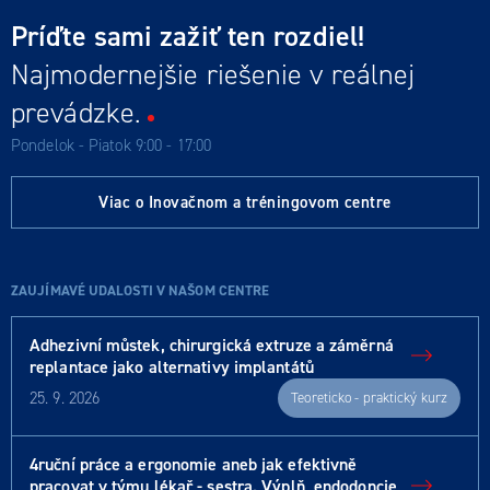
Príďte sami zažiť ten rozdiel!
Najmodernejšie riešenie v reálnej
prevádzke.
Pondelok - Piatok 9:00 - 17:00
Viac o Inovačnom a tréningovom centre
ZAUJÍMAVÉ UDALOSTI V NAŠOM CENTRE
Adhezivní můstek, chirurgická extruze a záměrná
replantace jako alternativy implantátů
25. 9. 2026
Teoreticko - praktický kurz
4ruční práce a ergonomie aneb jak efektivně
pracovat v týmu lékař - sestra. Výplň, endodoncie