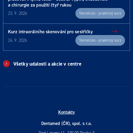
a chirurgie za použití čtyř rukou
23. 9. 2026
Teoreticko - praktický kurz
Kurz intraorálního skenování pro sestřičky
24. 9. 2026
Teoreticko - praktický kurz
Všetky udalosti a akcie v centre
Kontakty
Dentamed (ČR), spol. s r.o.
Pod Lipami 41, 130 00 Praha 3