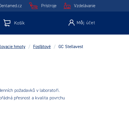
Dentamed.cz
Prístroje
Vzdelávanie
Môj účet
Košík
lovacie hmoty
/
Fosfátové
/
GC Stellavest
enních požadavků v laboratoři.
mořádná přesnost a kvalita povrchu