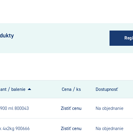
odukty
Regi
iant / balenie
Cena / ks
Dostupnosť
d 900 ml 800043
Zistiť cenu
Na objednanie
ek 4x2kg 900666
Zistiť cenu
Na objednanie