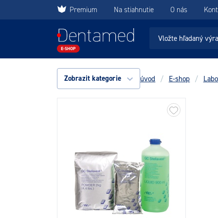
Premium
Na stiahnutie
O nás
Kont
Zobrazit kategorie
úvod
/
E-shop
/
Labo