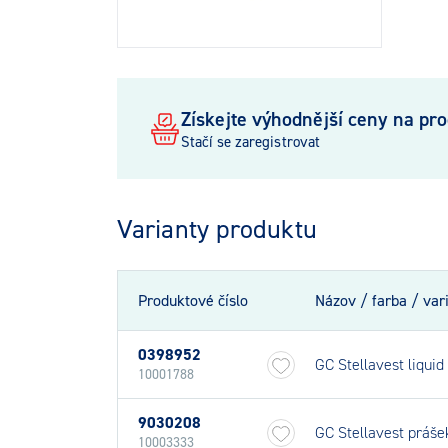
Získejte výhodnější ceny na pr
Stačí se zaregistrovat
Varianty produktu
Produktové číslo
Názov / farba / var
0398952
GC Stellavest liqui
10001788
9030208
GC Stellavest práš
10003333