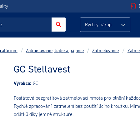
akty
Rýchly nákup
ratórium
/
Zatmelovanie, liatie a pájanie
/
Zatmelovanie
/
Zatme
GC Stellavest
Výrobca:
GC
Fosfátová bezgrafitová zatmelovací hmota pro plnění každod
Rychlé zpracování, zatmelení bez použití licího kroužku. Mi
odlitků díky jemné struktuře.