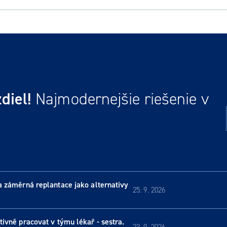
diel!
Najmodernejšie riešenie v
a záměrná replantace jako alternativy
25. 9. 2026
ivně pracovat v týmu lékař - sestra.