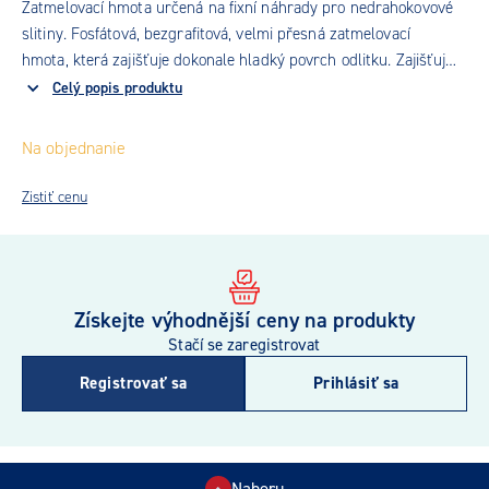
Zatmelovací hmota určená na fixní náhrady pro nedrahokovové
slitiny. Fosfátová, bezgrafitová, velmi přesná zatmelovací
hmota, která zajišťuje dokonale hladký povrch odlitku. Zajišťuje
excelentní dosed konstrukce. Je doporučena pro konvenční
Celý popis produktu
předehřívání, stejně tak jako pro speed techniku
Na objednanie
Zistiť cenu
Získejte výhodnější ceny na produkty
Stačí se zaregistrovat
Registrovať sa
Prihlásiť sa
Nahoru