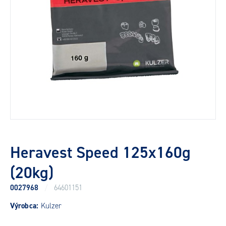
Heravest Speed 125x160g
(20kg)
0027968
/
64601151
Výrobca:
Kulzer