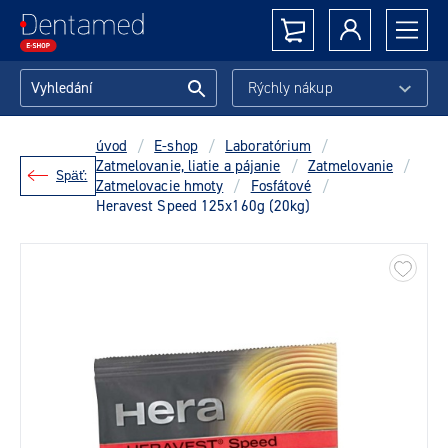
Rýchly nákup
úvod
/
E-shop
/
Laboratórium
/
Zatmelovanie, liatie a pájanie
/
Zatmelovanie
/
Späť:
Zatmelovacie hmoty
/
Fosfátové
/
Heravest Speed 125x160g (20kg)