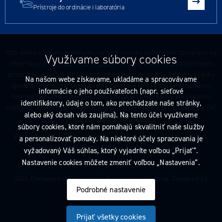
Prístroje do ordinácie i laboratória
Táto stránka obsahuje reklamu na zdravotnícky prostriedok zameranú na
Využívame súbory cookies
odborníkov v 147/2001 Z. z. reguluje reklamu liekov aj zdravotníckych
prostriedkov Ak nie ste takýmto odborníkom, bezodkladne tieto stránky
Na našom webe získavame, ukladáme a spracovávame
opustite. (Preložené bez overenia zákona v SR) Obsah tohoto sdělení
informácie o jeho používateľoch (napr. sieťové
není nabídkou (návrhem) na uzavření jakékoliv smlouvy ani veřejnou
identifikátory, údaje o tom, ako prechádzate naše stránky,
nabídkou. Veškeré informace jsou pouze informativního charakteru a řídí
alebo aký obsah vás zaujíma). Na tento účel využívame
se
pravidly reklamních sdělení
.
súbory cookies, ktoré nám pomáhajú skvalitniť naše služby
Prohlédnout si můžete také
obchodní podmínky
a
pravidla ochrany
a personalizovať ponuky. Na niektoré účely spracovania je
osobních údajů
nebo upravte
nastavení cookies
.
vyžadovaný Váš súhlas, ktorý vyjadríte voľbou „Prijať“.
Nastavenie cookies môžete zmeniť voľbou „Nastavenia“.
2026 Dentamed spol. s r.o. Všechna práva vyhrazena. Designed by
Podrobné nastavenie
Prijať všetky cookies