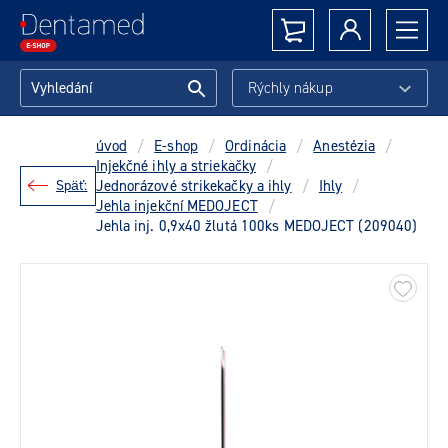
Rýchly nákup
úvod
/
E-shop
/
Ordinácia
/
Anestézia
/
Injekčné ihly a striekačky
/
Späť:
Jednorázové strikekačky a ihly
/
Ihly
/
Jehla injekční MEDOJECT
/
Jehla inj. 0,9x40 žlutá 100ks MEDOJECT (209040)