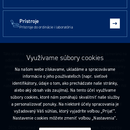
Prístroje
Prístroje do ordinácie i laboratória
Táto stránka obsahuje reklamu na zdravotnícky prostriedok zameranú na
Využívame súbory cookies
odborníkov v 147/2001 Z. z. reguluje reklamu liekov aj zdravotníckych
prostriedkov Ak nie ste takýmto odborníkom, bezodkladne tieto stránky
Na našom webe získavame, ukladáme a spracovávame
opustite. (Preložené bez overenia zákona v SR) Obsah tohoto sdělení
informácie o jeho používateľoch (napr. sieťové
není nabídkou (návrhem) na uzavření jakékoliv smlouvy ani veřejnou
identifikátory, údaje o tom, ako prechádzate naše stránky,
nabídkou. Veškeré informace jsou pouze informativního charakteru a řídí
alebo aký obsah vás zaujíma). Na tento účel využívame
se
pravidly reklamních sdělení
.
súbory cookies, ktoré nám pomáhajú skvalitniť naše služby
Prohlédnout si můžete také
obchodní podmínky
a
pravidla ochrany
a personalizovať ponuky. Na niektoré účely spracovania je
osobních údajů
nebo upravte
nastavení cookies
.
vyžadovaný Váš súhlas, ktorý vyjadríte voľbou „Prijať“.
Nastavenie cookies môžete zmeniť voľbou „Nastavenia“.
2026 Dentamed spol. s r.o. Všechna práva vyhrazena. Designed by