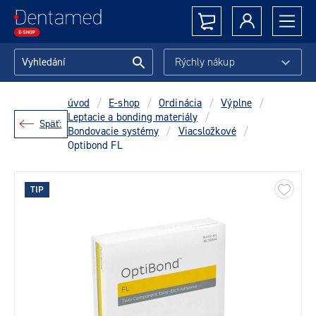
Rýchly nákup
úvod
/
E-shop
/
Ordinácia
/
Výplne
/
Leptacie a bonding materiály
/
Späť:
Bondovacie systémy
/
Viacsložkové
/
Optibond FL
TIP