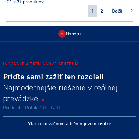
21
z 37 produktov
1
2
Ďalší
Nahoru
INOVAČNÉ A TRÉNINGOVÉ CENTRUM
Príďte sami zažiť ten rozdiel!
Najmodernejšie riešenie v reálnej
prevádzke.
Pondelok - Piatok 9:00 - 17:00
Viac o Inovačnom a tréningovom centre