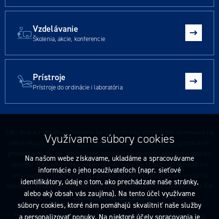
Vzdelávanie
Školenia, akcie, konferencie
Prístroje
Prístroje do ordinácie i laboratória
Táto stránka obsahuje reklamu na zdravotnícky prostriedok zameranú na
Využívame súbory cookies
odborníkov v 147/2001 Z. z. reguluje reklamu liekov aj zdravotníckych
prostriedkov Ak nie ste takýmto odborníkom, bezodkladne tieto stránky
Na našom webe získavame, ukladáme a spracovávame
opustite. (Preložené bez overenia zákona v SR) Obsah tohoto sdělení
informácie o jeho používateľoch (napr. sieťové
není nabídkou (návrhem) na uzavření jakékoliv smlouvy ani veřejnou
identifikátory, údaje o tom, ako prechádzate naše stránky,
nabídkou. Veškeré informace jsou pouze informativního charakteru a řídí
alebo aký obsah vás zaujíma). Na tento účel využívame
se
pravidly reklamních sdělení
.
súbory cookies, ktoré nám pomáhajú skvalitniť naše služby
Prohlédnout si můžete také
obchodní podmínky
a
pravidla ochrany
a personalizovať ponuky. Na niektoré účely spracovania je