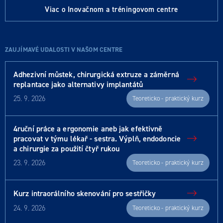
Viac o Inovačnom a tréningovom centre
ZAUJÍMAVÉ UDALOSTI V NAŠOM CENTRE
Adhezivní můstek, chirurgická extruze a záměrná
replantace jako alternativy implantátů
25. 9. 2026
Teoreticko - praktický kurz
4ruční práce a ergonomie aneb jak efektivně
pracovat v týmu lékař - sestra. Výplň, endodoncie
a chirurgie za použití čtyř rukou
23. 9. 2026
Teoreticko - praktický kurz
Kurz intraorálního skenování pro sestřičky
24. 9. 2026
Teoreticko - praktický kurz