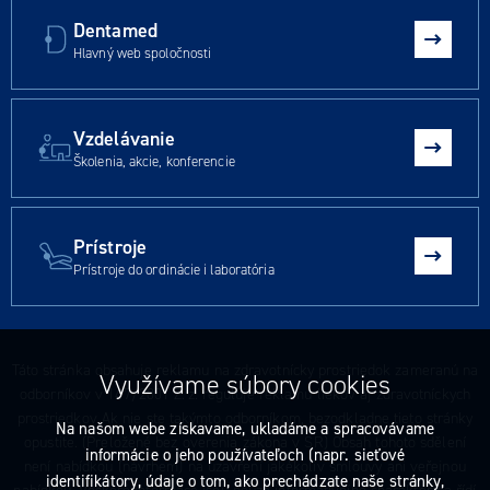
Dentamed
Hlavný web spoločnosti
Vzdelávanie
Školenia, akcie, konferencie
Prístroje
Prístroje do ordinácie i laboratória
Táto stránka obsahuje reklamu na zdravotnícky prostriedok zameranú na
Využívame súbory cookies
odborníkov v 147/2001 Z. z. reguluje reklamu liekov aj zdravotníckych
prostriedkov Ak nie ste takýmto odborníkom, bezodkladne tieto stránky
Na našom webe získavame, ukladáme a spracovávame
opustite. (Preložené bez overenia zákona v SR) Obsah tohoto sdělení
informácie o jeho používateľoch (napr. sieťové
není nabídkou (návrhem) na uzavření jakékoliv smlouvy ani veřejnou
identifikátory, údaje o tom, ako prechádzate naše stránky,