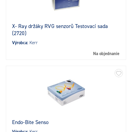
X- Ray držáky RVG senzorů Testovací sada
(2720)
Výrobca:
Kerr
Na objednanie
Endo-Bite Senso
Výrobca:
Kerr