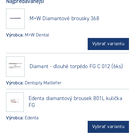
Najpredávanejší
M+W Diamantové brousky 368
Výrobca:
M+W Dental
Vybrať variantu
Diamant - dlouhé torpédo FG C 012 (6ks)
Výrobca:
Dentsply Maillefer
Edenta diamantový brousek 801L kulička
FG
Výrobca:
Edenta
Vybrať variantu