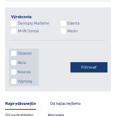
Výrobcovia:
Dentsply Maillefer
Edenta
M+W Dental
Medin
Skladom
Akcia
Novinka
Výpredaj
najpredávanejšie
od najlacnejšieho
od najdrahšieho
abecedne