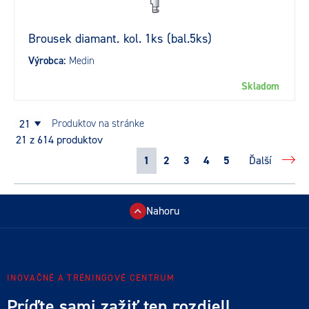
Brousek diamant. kol. 1ks (bal.5ks)
Výrobca:
Medin
Skladom
21
produktov na stránke
21
z 614 produktov
1
2
3
4
5
Ďalší
Nahoru
INOVAČNÉ A TRÉNINGOVÉ CENTRUM
Príďte sami zažiť ten rozdiel!