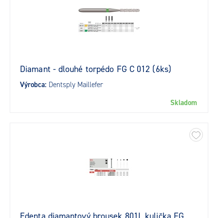
Diamant - dlouhé torpédo FG C 012 (6ks)
Výrobca:
Dentsply Maillefer
Skladom
Edenta diamantový brousek 801L kulička FG