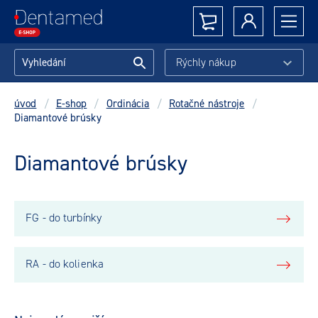
Rýchly nákup
úvod
/
E-shop
/
Ordinácia
/
Rotačné nástroje
/
Diamantové brúsky
Diamantové brúsky
FG - do turbínky
RA - do kolienka