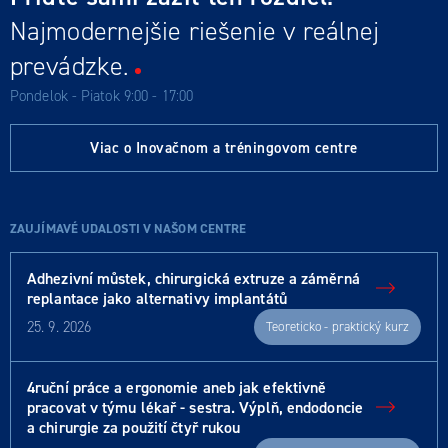
Najmodernejšie riešenie v reálnej
prevádzke.
Pondelok - Piatok 9:00 - 17:00
Viac o Inovačnom a tréningovom centre
ZAUJÍMAVÉ UDALOSTI V NAŠOM CENTRE
Adhezivní můstek, chirurgická extruze a záměrná
replantace jako alternativy implantátů
25. 9. 2026
Teoreticko - praktický kurz
4ruční práce a ergonomie aneb jak efektivně
pracovat v týmu lékař - sestra. Výplň, endodoncie
a chirurgie za použití čtyř rukou