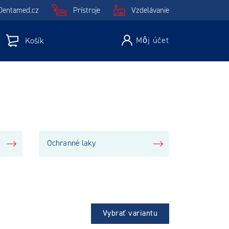
Dentamed.cz
Prístroje
Vzdelávanie
Môj účet
Košík
Ochranné laky
Vybrať variantu