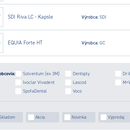
SDI Riva LC - Kapsle
Výrobca:
SDI
EQUIA Forte HT
Výrobca:
GC
obcovia:
Solventum (ex 3M)
Dentsply
Dr.
Ivoclar Vivadent
Lascod
M+W
SpofaDental
Voco
Skladom
Akcia
Novinka
Výpredaj