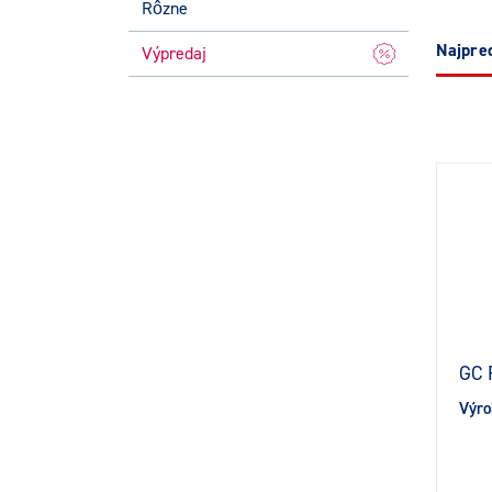
Rôzne
najpr
Výpredaj
GC F
Výro