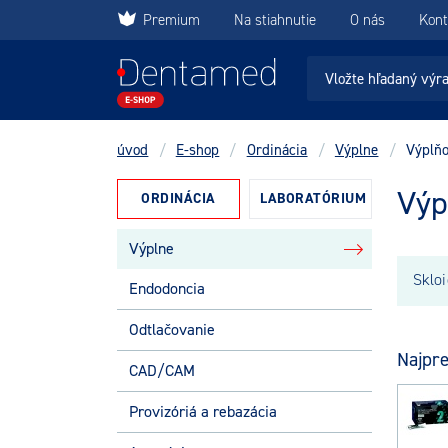
Premium
Na stiahnutie
O nás
Kont
úvod
/
E-shop
/
Ordinácia
/
Výplne
/
Výplň
Výp
ORDINÁCIA
LABORATÓRIUM
Výplne
Endodoncia
Odtlačovanie
Najpre
CAD/CAM
Provizóriá a rebazácia