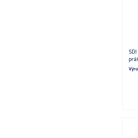
SDI
prá
Výro