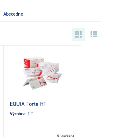
abecedne
EQUIA Forte HT
Výrobca:
GC
9 variant