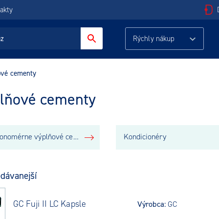
akty
Rýchly nákup
ové cementy
lňové cementy
Skloionomérne výplňové cementy
Kondicionéry
dávanejší
GC Fuji II LC Kapsle
Výrobca:
GC