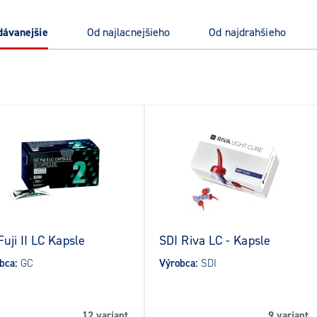
edávanejšie
od najlacnejšieho
od najdrahšieho
uji II LC Kapsle
SDI Riva LC - Kapsle
bca:
GC
Výrobca:
SDI
12 variant
9 variant