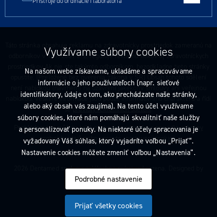
Prístroje do ordinácie i laboratória
Táto stránka obsahuje reklamu na zdravotnícky prostriedok zameranú na
Využívame súbory cookies
odborníkov v 147/2001 Z. z. reguluje reklamu liekov aj zdravotníckych
prostriedkov Ak nie ste takýmto odborníkom, bezodkladne tieto stránky
Na našom webe získavame, ukladáme a spracovávame
opustite. (Preložené bez overenia zákona v SR) Obsah tohoto sdělení
informácie o jeho používateľoch (napr. sieťové
není nabídkou (návrhem) na uzavření jakékoliv smlouvy ani veřejnou
identifikátory, údaje o tom, ako prechádzate naše stránky,
nabídkou. Veškeré informace jsou pouze informativního charakteru a řídí
alebo aký obsah vás zaujíma). Na tento účel využívame
se
pravidly reklamních sdělení
.
súbory cookies, ktoré nám pomáhajú skvalitniť naše služby
Prohlédnout si můžete také
obchodní podmínky
a
pravidla ochrany
a personalizovať ponuky. Na niektoré účely spracovania je
osobních údajů
nebo upravte
nastavení cookies
.
vyžadovaný Váš súhlas, ktorý vyjadríte voľbou „Prijať“.
Nastavenie cookies môžete zmeniť voľbou „Nastavenia“.
2026 Dentamed spol. s r.o. Všechna práva vyhrazena. Designed by
Podrobné nastavenie
Prijať všetky cookies