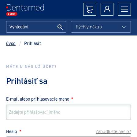
Rýchly nákup
úvod
/
Prihlásiť
MÁTE U NÁS UŽ ÚČET?
Prihlásiť sa
E-mail alebo prihlasovacie meno
*
Heslo
*
Zabudli ste heslo?